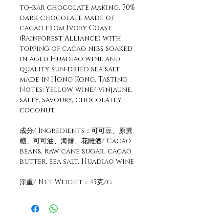
to-bar chocolate making. 70%
dark chocolate made of
cacao from Ivory Coast
(Rainforest Alliance) with
topping of cacao nibs soaked
in aged Huadiao wine and
quality sun-dried sea salt
made in Hong Kong. Tasting
Notes: Yellow wine/ vinjaune,
salty, savoury, chocolatey,
coconut.
成分/ Ingredients：可可豆、原蔗
糖、可可油、海鹽、花雕酒/ Cacao
beans, raw cane sugar, cacao
butter, sea salt, Huadiao wine
淨重/ Net Weight：45克/g