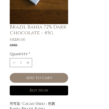
Brazil Bahia 72% Dark
Chocolate - 45g
Price
HK$85.00
送貨條款
Quantity
*
Add to Cart
Buy Now
可可豆/ Cacao Used：巴西
Bahia/Brazil Bahia