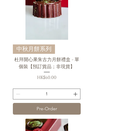
中秋月餅系列
杜拜開心果朱古力月餅禮盒 - 單
個裝【預訂貨品；非現貨】
Price
HK$60.00
送貨條款
Pre-Order