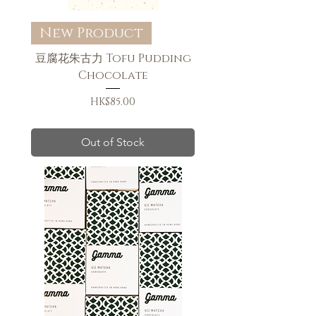
New Product
豆腐花朱古力 Tofu Pudding
Chocolate
Price
HK$85.00
送貨條款
Out of Stock