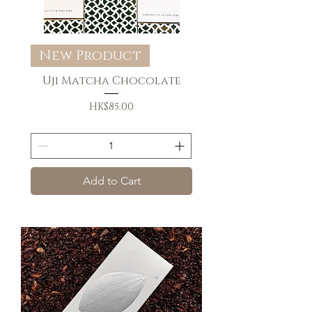
New Product
Uji Matcha Chocolate
Price
HK$85.00
送貨條款
Add to Cart