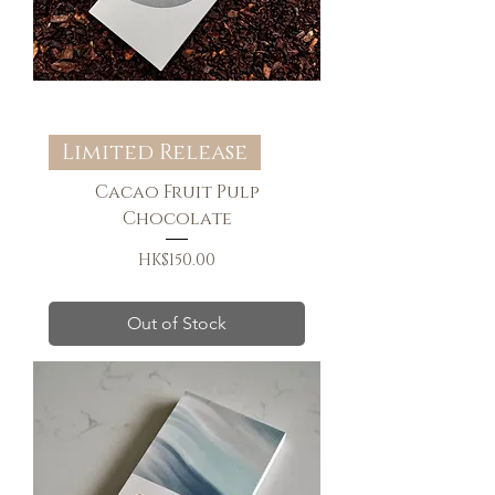
Limited Release
Cacao Fruit Pulp
Chocolate
Price
HK$150.00
送貨條款
Out of Stock