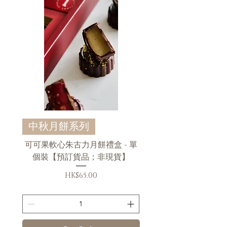
中秋月餅系列
可可果軟心朱古力月餅禮盒 - 單
個裝【預訂貨品；非現貨】
Price
HK$65.00
送貨條款