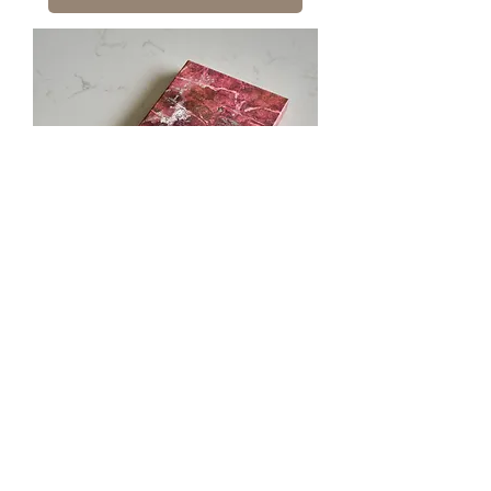
Black Tea 65% Dark
Chocolate - 45g
Price
HK$85.00
送貨條款