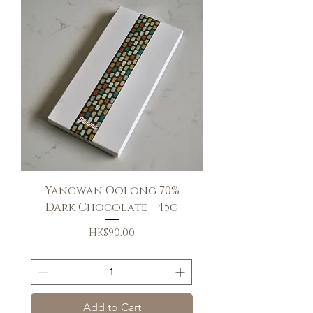
Yangwan Oolong 70%
Dark Chocolate - 45g
Price
HK$90.00
送貨條款
Add to Cart