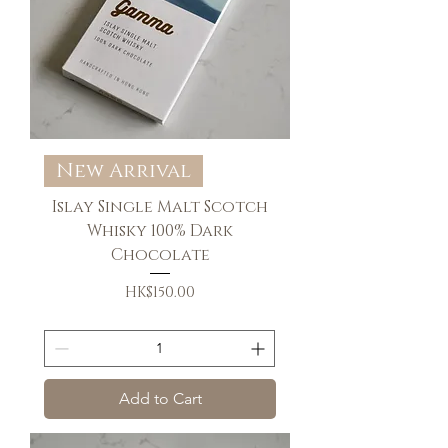
New Arrival
Islay Single Malt Scotch
Whisky 100% Dark
Chocolate
Price
HK$150.00
送貨條款
Add to Cart