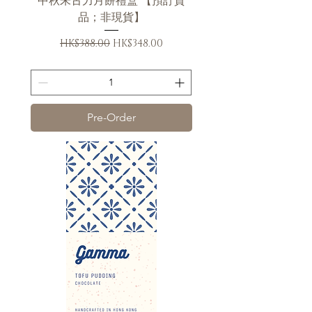
中秋朱古力月餅禮盒 【預訂貨
品；非現貨】
Regular Price
Sale Price
HK$388.00
HK$348.00
送貨條款
Pre-Order