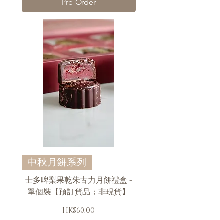
Pre-Order
中秋月餅系列
士多啤梨果乾朱古力月餅禮盒 -
單個裝【預訂貨品；非現貨】
Price
HK$60.00