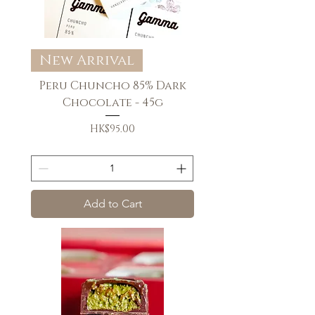
New Arrival
Peru Chuncho 85% Dark
Chocolate - 45g
Price
HK$95.00
送貨條款
Add to Cart