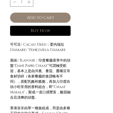
Add to Cart
Buy Now
可可豆/ Cacao Used：委內瑞拉
Guasare/ Venezuela Guasare
風味/ Flavour：印度餐廳菜單中的頭
盤"Dahi Papri Chaat"可謂極受歡
迎，基本上是由洋蔥、番茄、鷹嘴豆等
食材切碎（各家餐廳的食譜略有不
同），搭配乳酪和脆脆，再加入印度街
頭小吃常用的香料組合，即"Chaat
Masala"，製成一道口感豐富，酸甜融
合且清爽的頭盤。
香港並非由單一種族組成，而是由多種