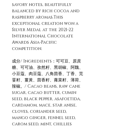
savory notes, beautifully
balanced by rich cocoa and
raspberry aromas.This
exceptional creation won a
Silver Medal at the 2021-22
International Chocolate
Awards Asia-Pacific
competition.
成分/ Ingredients：可可豆、原蔗
糖、可可油、孜然籽、黑胡椒、阿魏、
小豆蔻、肉豆蔻、八角茴香、丁香、芫
荽籽、薑黃、茴香籽、蕹菜籽、薄荷、
辣椒。/ Cacao beans, raw cane
sugar, cacao butter, cumin
seed, black pepper, asafoetida,
cardamom, mace, star anise,
cloves, coriander seed,
mango ginger, fennel seed,
carom seed, mint, chillies