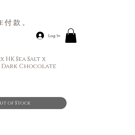
多
Me付款。
Log In
x HK Sea Salt x
% Dark Chocolate
ut of Stock