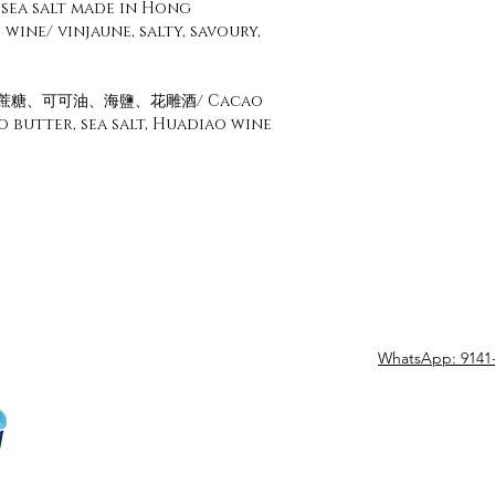
 sea salt made in Hong
wine/ vinjaune, salty, savoury,
、原蔗糖、可可油、海鹽、花雕酒/ Cacao
o butter, sea salt, Huadiao wine
WhatsApp: 9141