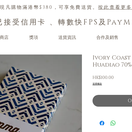
現凡購物滿港幣$380，可享免費送貨。
按此查看更
接受信用卡 、轉數快FPS及Pay
商店
獎項
送貨資訊
合作及銷售
Ivory Coast 
Huadiao 70
Price
HK$100.00
送貨條款
O