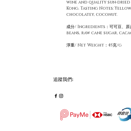
wine and quality sun-dried
Kong. Tasting Notes: Yellow 
chocolatey, coconut.
成分/ Ingredients：可可豆
beans, raw cane sugar, caca
淨重/ Net Weight：45克/g
追蹤我們
: