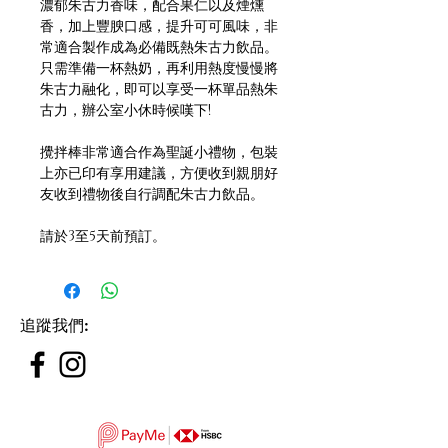
濃郁朱古力香味，配合果仁以及煙燻
香，加上豐腴口感，提升可可風味，非
常適合製作成為必備既熱朱古力飲品。
只需準備一杯熱奶，再利用熱度慢慢將
朱古力融化，即可以享受一杯單品熱朱
古力，辦公室小休時候嘆下!
攪拌棒非常適合作為聖誕小禮物，包裝
上亦已印有享用建議，方便收到親朋好
友收到禮物後自行調配朱古力飲品。
請於3至5天前預訂。
追蹤我們
: